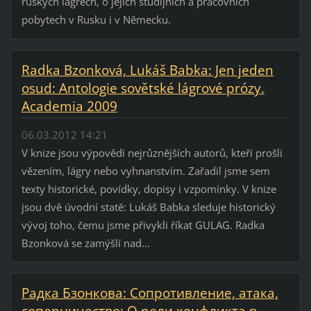
ruských lágrech, o jejích studijních a pracovních
pobytech v Rusku i v Německu.
Radka Bzonková, Lukáš Babka: Jen jeden
osud: Antologie sovětské lágrové prózy.
Academia 2009
06.03.2012 14:21
V knize jsou výpovědi nejrůznějších autorů, kteří prošli
vězením, lágry nebo vyhnanstvím. Zařadil jsme sem
texty historické, povídky, dopisy i vzpomínky. V knize
jsou dvě úvodní statě: Lukáš Babka sleduje historický
vývoj toho, čemu jsme přivykli říkat GULAG. Radka
Bzonková se zamýšlí nad...
Радка Бзонкова: Сопротивление, атака,