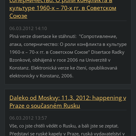
соперничество: О роли конфликта в
культуре 1960-х – 70-х гг. в Советском
Союзе
06.03.2012 14:10
Plná verze disertace ke stáhnutí: "Сопротивление,
атака, соперничество: О роли конфликта в культуре
1960-х – 70-х гг. в Советском Союзе" Disertace Radky
Bzonkové, obhájená v roce 2006 na Univerzitě v
Konstanz. Elektronická verze ke čtení, opublikovaná
elektronicky v Konstanz, 2006.
Daleko od Moskvy: 11.3. 2012: happening v
Praze o současném Rusku
06.03.2012 13:57
Vše, co jste chtěli vědět o Rusku, a báli jste se zeptat.
Představí se ruské kapely v Praze, ruská vydavatelství v