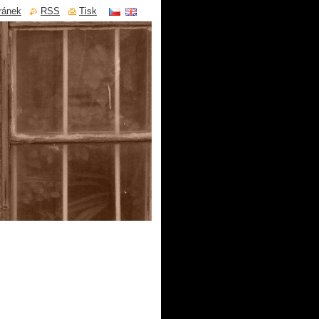
ránek
RSS
Tisk