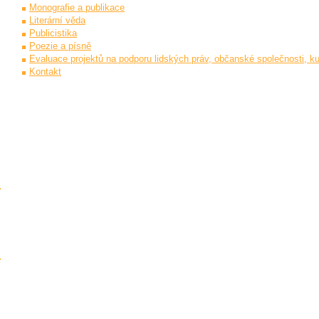
Monografie a publikace
Literární věda
Publicistika
Poezie a písně
Evaluace projektů na podporu lidských práv, občanské společnosti, ku
Kontakt