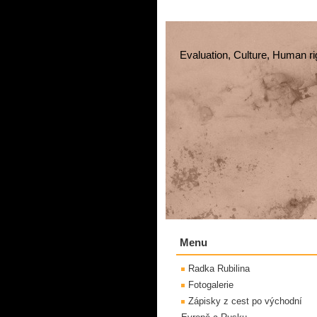
Evaluation, Culture, Human ri
Menu
Radka Rubilina
Fotogalerie
Zápisky z cest po východní