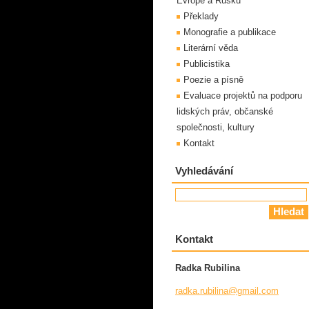
Evropě a Rusku
Překlady
Monografie a publikace
Literární věda
Publicistika
Poezie a písně
Evaluace projektů na podporu
lidských práv, občanské
společnosti, kultury
Kontakt
Vyhledávání
Kontakt
Radka Rubilina
radka.ru
bilina@g
mail.com