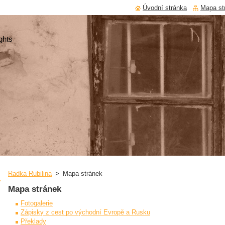
Úvodní stránka
Mapa st
ghts
Radka Rubilina
>
Mapa stránek
Mapa stránek
Fotogalerie
Zápisky z cest po východní Evropě a Rusku
Překlady