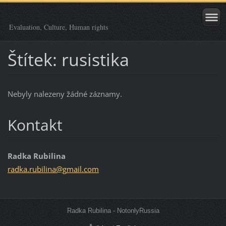
Evaluation, Culture, Human rights
Štítek: rusistika
Nebyly nalezeny žádné záznamy.
Kontakt
Radka Rubilina
radka.ru
bilina@g
mail.com
Radka Rubilina - NotonlyRussia