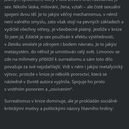
sex. Nikoliv láska, milování, žena, vztah – ale čisté sexuální
spojení dvou těl. Je to jakýsi věčný mechanismus, v němž
není valného smyslu, zato však stojí na pevných základech a
vydržel všechny otřesy, je všeobecně platný. Jestliže v knize
To jsem já, Edáček
je sex používán k efektu výstřednosti,
v
Deníku smolaře
je zdrojem i bodem návratu. Je to jakýsi
metasystém, do něhož je umísťován celý svět. Limonov se
zde na milimetry přiblížil k surrealismu a sám toto dílo
považuje za své nejzdařilejší. Vidí v něm i jakýsi metafyzický
výtvor, protože v knize je několik proroctví, která se
následně v životě autora vyplnila. Spojuje ho proto
s vnitřním ponorem a „osvícením“.
Surrealismus v knize dominuje, ale je prokládán sociálně-
kritickými motivy a politickými názory hlavního hrdiny: