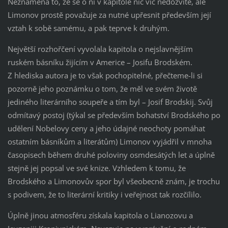
Neznamená to, že se o ní v kapitole nic víc nedozvíte, ale
Limonov prostě považuje za nutné upřesnit především její
vztah k sobě samému, a pak teprve k druhým.
Největší rozhořčení vyvolala kapitola o nejslavnějším
ruském básníku žijícím v Americe – Josifu Brodském.
Z hlediska autora je to však pochopitelné, přečteme-li si
pozorně jeho poznámku o tom, že měl ve svém životě
jediného literárního soupeře a tím byl – Josif Brodskij. Svůj
odmítavý postoj (týkal se především bohatství Brodského po
udělení Nobelovy ceny a jeho údajné neochoty pomáhat
ostatním básníkům a literátům) Limonov vyjádřil v mnoha
časopisech během druhé poloviny osmdesátých let a úplně
stejně jej popsal ve své knize. Vzhledem k tomu, že
Brodského a Limonovův spor byl všeobecně znám, je trochu
s podivem, že to literární kritiky i veřejnost tak rozčílilo.
Úplně jinou atmosféru získala kapitola o Lianozovu a