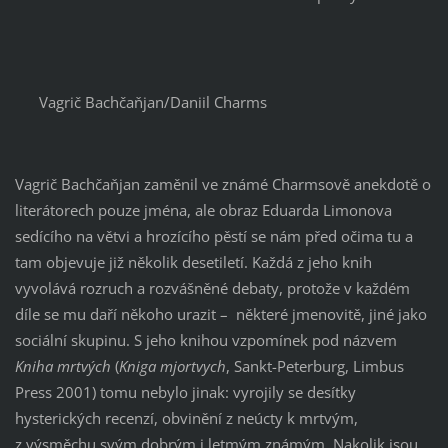
Vagrič Bachčaňjan/Daniil Charms
Vagrič Bachčaňjan zaměnil ve známé Charmsově anekdotě o
literátorech pouze jména, ale obraz Eduarda Limonova
sedícího na větvi a hrozícího pěstí se nám před očima tu a
tam objevuje již několik desetiletí. Každá z jeho knih
vyvolává rozruch a rozvášněné debaty, protože v každém
díle se mu daří někoho urazit – některé jmenovitě, jiné jako
sociální skupinu. S jeho knihou vzpomínek pod názvem
Kniha mrtvých
(
Kniga mjortvych
, Sankt-Peterburg, Limbus
Press 2001) tomu nebylo jinak: vyrojily se desítky
hysterických recenzí, obvinění z neúcty k mrtvým,
z výsměchu svým dobrým i letmým známým. Nakolik jsou