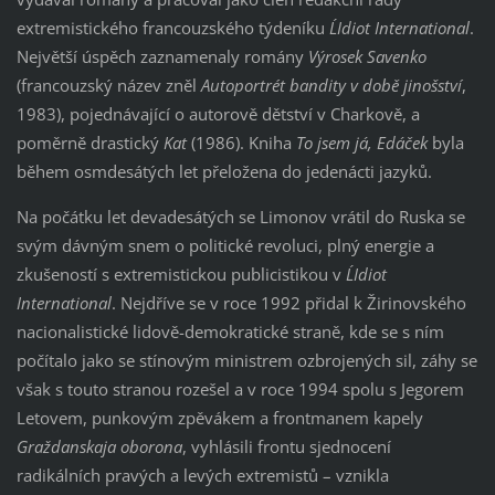
extremistického francouzského týdeníku
L´Idiot International
.
Největší úspěch zaznamenaly romány
Výrosek Savenko
(francouzský název zněl
Autoportrét bandity v době jinošství
,
1983), pojednávající o autorově dětství v Charkově, a
poměrně drastický
Kat
(1986). Kniha
To jsem já, Edáček
byla
během osmdesátých let přeložena do jedenácti jazyků.
Na počátku let devadesátých se Limonov vrátil do Ruska se
svým dávným snem o politické revoluci, plný energie a
zkušeností s extremistickou publicistikou v
L´Idiot
International
. Nejdříve se v roce 1992 přidal k Žirinovského
nacionalistické lidově-demokratické straně, kde se s ním
počítalo jako se stínovým ministrem ozbrojených sil, záhy se
však s touto stranou rozešel a v roce 1994 spolu s Jegorem
Letovem, punkovým zpěvákem a frontmanem kapely
Graždanskaja oborona
, vyhlásili frontu sjednocení
radikálních pravých a levých extremistů – vznikla