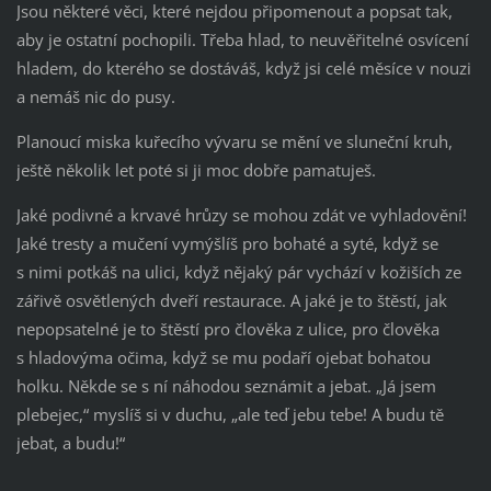
Jsou některé věci, které nejdou připomenout a popsat tak,
aby je ostatní pochopili. Třeba hlad, to neuvěřitelné osvícení
hladem, do kterého se dostáváš, když jsi celé měsíce v nouzi
a nemáš nic do pusy.
Planoucí miska kuřecího vývaru se mění ve sluneční kruh,
ještě několik let poté si ji moc dobře pamatuješ.
Jaké podivné a krvavé hrůzy se mohou zdát ve vyhladovění!
Jaké tresty a mučení vymýšlíš pro bohaté a syté, když se
s nimi potkáš na ulici, když nějaký pár vychází v kožiších ze
zářivě osvětlených dveří restaurace. A jaké je to štěstí, jak
nepopsatelné je to štěstí pro člověka z ulice, pro člověka
s hladovýma očima, když se mu podaří ojebat bohatou
holku. Někde se s ní náhodou seznámit a jebat. „Já jsem
plebejec,“ myslíš si v duchu, „ale teď jebu tebe! A budu tě
jebat, a budu!“