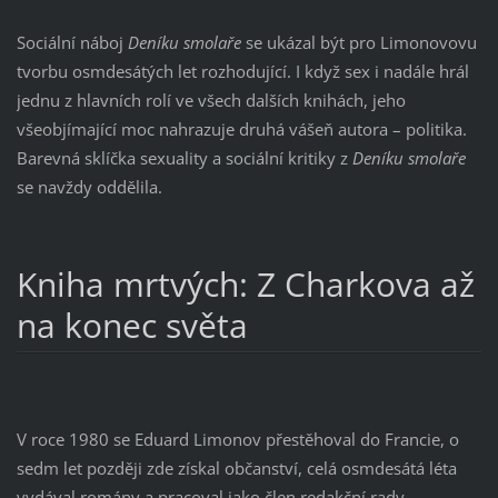
Sociální náboj
Deníku smolaře
se ukázal být pro Limonovovu
tvorbu osmdesátých let rozhodující. I když sex i nadále hrál
jednu z hlavních rolí ve všech dalších knihách, jeho
všeobjímající moc nahrazuje druhá vášeň autora – politika.
Barevná sklíčka sexuality a sociální kritiky z
Deníku smolaře
se navždy oddělila.
Kniha mrtvých: Z Charkova až
na konec světa
V roce 1980 se Eduard Limonov přestěhoval do Francie, o
sedm let později zde získal občanství, celá osmdesátá léta
vydával romány a pracoval jako člen redakční rady