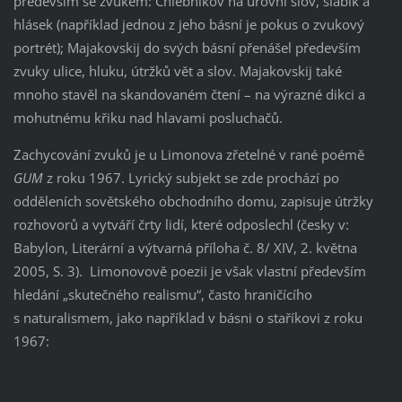
především se zvukem: Chlebnikov na úrovni slov, slabik a
hlásek (například jednou z jeho básní je pokus o zvukový
portrét); Majakovskij do svých básní přenášel především
zvuky ulice, hluku, útržků vět a slov. Majakovskij také
mnoho stavěl na skandovaném čtení – na výrazné dikci a
mohutnému křiku nad hlavami posluchačů.
Zachycování zvuků je u Limonova zřetelné v rané poémě
GUM
z roku 1967. Lyrický subjekt se zde prochází po
odděleních sovětského obchodního domu, zapisuje útržky
rozhovorů a vytváří črty lidí, které odposlechl (česky v:
Babylon, Literární a výtvarná příloha č. 8/ XIV, 2. května
2005, S. 3). Limonovově poezii je však vlastní především
hledání „skutečného realismu“, často hraničícího
s naturalismem, jako například v básni o staříkovi z roku
1967: