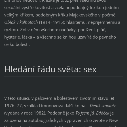
Limonov nedovolí. Knížka je totiž přes všechnu svou
sexuální výstřelkovitost a zcela nepoddajný lexikon jedním
velkým křikem, podobným křiku Majakovského v poémě
Oblak v kalhotách
(1914–1915): hlasitému, nepříjemnému a
ryzímu. Zní v něm všechno: nadávky, ponížení, pláč,
hysterie, láska – a všechno se knihou uzavírá do pevného
celku bolesti.
Hledání řádu světa: sex
V této situaci, v palčivém a bolestivém životním stavu let
1976–77, vznikla Limonovova další kniha –
Deník smolaře
(vydána v roce 1982). Podobně jako
To jsem já, Edáček
je
založena na autobiografických vyprávěních o životě v New