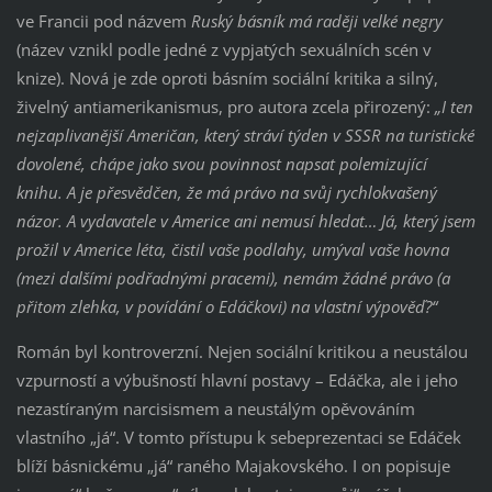
ve Francii pod názvem
Ruský básník má raději velké negry
(název vznikl podle jedné z vypjatých sexuálních scén v
knize). Nová je zde oproti básním sociální kritika a silný,
živelný antiamerikanismus, pro autora zcela přirozený:
„I ten
nejzaplivanější Američan, který stráví týden v SSSR na turistické
dovolené, chápe jako svou povinnost napsat polemizující
knihu. A je přesvědčen, že má právo na svůj rychlokvašený
názor. A vydavatele v Americe ani nemusí hledat… Já, který jsem
prožil v Americe léta, čistil vaše podlahy, umýval vaše hovna
(mezi dalšími podřadnými pracemi), nemám žádné právo (a
přitom zlehka, v povídání o Edáčkovi) na vlastní výpověď?“
Román byl kontroverzní. Nejen sociální kritikou a neustálou
vzpurností a výbušností hlavní postavy – Edáčka, ale i jeho
nezastíraným narcisismem a neustálým opěvováním
vlastního „já“. V tomto přístupu k sebeprezentaci se Edáček
blíží básnickému „já“ raného Majakovského. I on popisuje