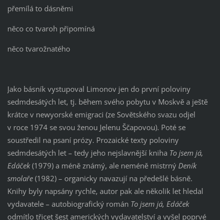
přemílá to dásněmi
něco co tvaroh připomíná
něco tvarožnatého
Jako básník vystupoval Limonov jen do první poloviny
sedmdesátých let, tj. během svého pobytu v Moskvě a ještě
krátce v newyorské emigraci (ze Sovětského svazu odjel
v roce 1974 se svou ženou Jelenu Ščapovou). Poté se
soustředil na psaní prózy. Prozaické texty poloviny
sedmdesátých let – tedy jeho nejslavnější kniha
To jsem já,
Edáček
(1979) a méně známý, ale neméně mistrný
Deník
smolaře
(1982) – organicky navazují na předešlé básně.
Knihy byly napsány rychle, autor pak ale několik let hledal
vydavatele – autobiografický román
To jsem já, Edáček
odmítlo třicet šest amerických vydavatelství a vyšel poprvé