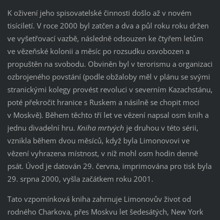
K oživení jeho spisovatelské činnosti došlo až v novém
tisíciletí. V roce 2000 byl zatčen a dva a půl roku roku držen
ve vyšetřovací vazbě, následně odsouzen ke čtyřem letům
ve vězeňské kolonii a měsíc po rozsudku osvobozen a
propuštěn na svobodu. Obviněn byl v terorismu a organizaci
ozbrojeného povstání (podle obžaloby měl v plánu se svými
stranickými kolegy provést revoluci v severním Kazachstánu,
poté překročit hranice s Ruskem a násilně se chopit moci
v Moskvě). Během těchto tří let ve vězení napsal osm knih a
jednu divadelní hru.
Kniha mrtvých
je druhou v této sérii,
vznikla během dvou měsíců, když byla Limonovovi ve
vězení vyhrazena místnost, v níž mohl osm hodin denně
psát. Úvod je datován 29. června, imprimována pro tisk byla
29. srpna 2000, vyšla začátkem roku 2001.
Tato vzpomínková kniha zahrnuje Limonovův život od
rodného Charkova, přes Moskvu let šedesátých, New York