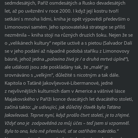
sedmdesátých, Paříž osmdesátých a Rusko devadesátých
let, až po uvěznění v roce 2000. I když její kostru tvoří
setkání s mnoha lidmi, kniha je opět výpovědí především o
Limonovovi samém. Jeho spisovatelská strategie se příliš
nezměnila – kniha stojí na různých druzích šoku. Nejen že se
o „velikánech kultury“ nepíše uctivě a s pietou (Salvador Dalí
se v jeho podání až nápadně podobá staříku z Limonovovy
básně, jehož jedna
„polovina živá je / a druhá mrtvá úplně“
),
ale události jsou zde poskládány tak, že „malé“ je
srovnáváno s „velkým“, důležité s nicotným a tak dále.
Kapitola o Taťáně Jakovljevové-Libermanové, jedné
z nejvlivnějších kulturních dam v Americe a vášnivé lásce
Majakovského v Paříži konce dvacátých let dvacátého století,
začíná takto:
„Je udivující, jak důležitý člověk byla Taťána
Jakovlevová. Teprve nyní, když prošlo čtvrt století, je to zřejmé.
Vždyť ona je zodpovědná za můj účes – teď jsem si vzpomněl.
Byla to ona, kdo mě přemluvil, ať se ostříhám nakrátko.“