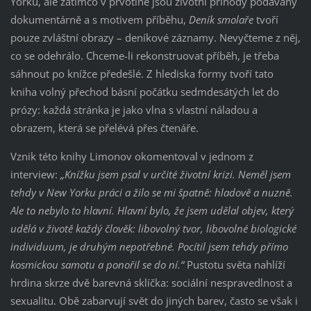
Yorku, ale zatímco v prvotině jsou životní příhody podávány
dokumentárně a s motivem příběhu,
Deník smolaře
tvoří
pouze zvláštní obrazy – deníkové záznamy. Nevyčteme z něj,
co se odehrálo. Chceme-li rekonstruovat příběh, je třeba
sáhnout po knížce předešlé. Z hlediska formy tvoří tato
kniha volný přechod básní počátku sedmdesátých let do
prózy: každá stránka je jako vlna s vlastní náladou a
obrazem, která se přelévá přes čtenáře.
Vznik této knihy Limonov okomentoval v jednom z
interview:
„Knížku jsem psal v určité životní krizi. Neměl jsem
tehdy v New Yorku práci a žilo se mi špatně: hladově a nuzně.
Ale to nebylo to hlavní. Hlavní bylo, že jsem udělal objev, který
udělá v životě každý člověk: libovolný tvor, libovolné biologické
individuum, je druhým nepotřebné. Pocítil jsem tehdy přímo
kosmickou samotu a ponořil se do ní.“
Pustotu světa nahlíží
hrdina skrze dvě barevná sklíčka: sociální nespravedlnost a
sexualitu. Obě zabarvují svět do jiných barev, často se však i