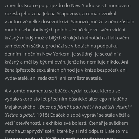
změnilo. Krátce po příjezdu do New Yorku se s Limonovem
rozešla jeho žena Jelena Ščapovová, a román vznikal
v autorově velké duševní krizi. Samozřejmě že v něm zůstalo
mnoho sebeobdivných poloh – Edáček je ve svém vidění
krásný mladý muž v bílých širokých kalhotách a fialkovém
sametovém sáčku, prochází se v botách na podpatku
denním i nočním New Yorkem, je svůdný, je sexuální a
krásný a měl by být milován. Jenže ho nemiluje nikdo. Ani
žena (přestože sexuálních příhod je v knize bezpočet), ani
vydavatelé, ani redaktoři, ani zaměstnavatelé.
A v tomto momentu se Edáček vydal cestou, kterou se
vydalo skoro sto let před ním básnické alter ego mladého
Majakovského:
„Dnes na flétně budu hrát / Na páteři vlastní.“
(
Flétna a páteř
, 1915) Edáček o sobě vypráví se stále větší a
větší otevřeností, s exhibicí své bolesti. Čtenář je svědkem
mnoha „trapných“ scén, které by si rád odpustil, ale to mu