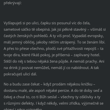
překrývají:
Vyšlapuješ si po ulici, čapku sis posunul víc do čela,
sametové sáčko tě obepíná. Jak jsi pěkně stavěný – všímáš si
častých ženských pohledů. A ty víš proč. Vypadáš evropsky,
máš jemný obličej, jakoby něčím utrápený. To se ženám líbí.
A přes to přese všechno, plodů své přitažlivosti nepojíš – ta
tvoje díra, které říkáš pokoj, je příšerná – zaplivaný hotel.
Stěží do něj s tebou nějaká žena půjde. A nemáš prachy. Ani
na drink ji pozvat nemůžeš, nemáš jí co nabídnout. A tak
pokračuješ ulicí dál.
No a budu zase čekat – když prodám nějakou knížku –
dostanu malé, ale aspoň nějaké peníze. A do té doby seď a
čekej a chval to, co ti Bůh seslal – všechny ty ošklivky a ty
s různými defekty. I když někdy, velmi zřídka, výjimečně se
objeví i něco vzácného.