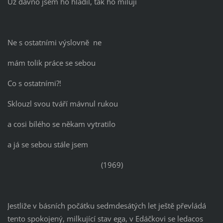
Už dávno jsem ho hladil, tak ho miluji
Ne s ostatními výslovně ne
mám tolik práce se sebou
Co s ostatními?!
Sklouzl svou tváří mávnul rukou
a cosi bílého se někam vytratilo
a já se sebou stále jsem
(1969)
Jestliže v básních počátku sedmdesátých let ještě převládá
tento spokojený, milkující stav ega, v Edáčkovi se ledacos