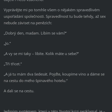
Vyprávějte mi po tomhle všem o nějakém spravedlivém
uspořádání společnosti. Spravedlnost tu bude tehdy, až sex
nebude záviset na penězích:
„Dobrý den, madam. Líbím se vám?“
„Jo.“
„A vy se mi taky – líbíte. Kolik máte u sebe?“
„Tři třicet.“
„A já tu mám dva šedesát. Pojďte, koupíme víno a dáme se
na cestu do mého špinavého hotelu.“
A dali se na cestu.
Jediným systémem, který v této životní krizi nezklamal, je –