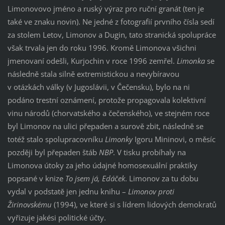
Limonovovo jméno a ruský výraz pro ruční granát (ten je
také ve znaku novin). Ne jedné z fotografií prvního čísla sedí
za stolem Letov, Limonov a Dugin, tato stranická spolupráce
však trvala jen do roku 1996. Kromě Limonova všichni
jmenovaní odešli, Kurjochin v roce 1996 zemřel.
Limonka
se
následně stala silně extremistickou a nevybíravou
v otázkách války (v Jugoslávii, v Čečensku), bylo na ni
podáno trestní oznámení, protože propagovala kolektivní
vinu národů (chorvatského a čečenského), ve stejném roce
byl Limonov na ulici přepaden a surově zbit, následně se
totéž stalo spolupracovníku
Limonky
Igoru Mininovi, o měsíc
později byl přepaden štáb
NBP
. V tisku probíhaly na
Limonova útoky za jeho údajné homosexuální praktiky
popsané v knize
To jsem já, Edáček
. Limonov za tu dobu
vydal v podstatě jen jednu knihu –
Limonov proti
Žirinovskému
(1994), ve které si s lídrem lidových demokratů
vyřizuje jakési politické účty.