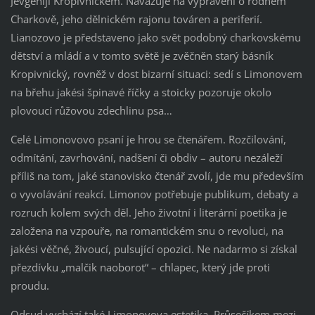
Jevgeniji Kropivnickém. Navazuje na vyprávění o rodném
Charkově, jeho dělnickém rajonu továren a periferií.
Lianozovo je představeno jako svět podobný charkovskému
dětství a mládí a v tomto světě je zvěčněn starý básník
Kropivnický, rovněž v dost bizarní situaci: sedí s Limonovem
na břehu jakési špinavé říčky a stoicky pozoruje okolo
plovoucí růžovou zdechlinu psa…
Celé Limonovovo psaní je hrou se čtenářem. Rozčilování,
odmítání, zavrhování, nadšení či obdiv – autoru nezáleží
příliš na tom, jaké stanovisko čtenář zvolí, jde mu především
o vyvolávání reakcí. Limonov potřebuje publikum, debaty a
rozruch kolem svých děl. Jeho životní i literární poetika je
založena na vzpouře, na romantickém snu o revoluci, na
jakési věčné, živoucí, pulsující opozici. Ne nadarmo si získal
přezdívku „malčik naoborot“ – chlapec, který jde proti
proudu.
Odsud vychází také Limonovova estetika. Průsečíkem mezi