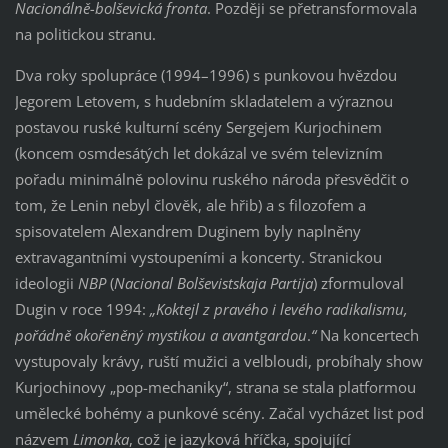
Nacionálně-bolševická fronta
. Později se přetransformovala
na politickou stranu.
Dva roky spolupráce (1994–1996) s punkovou hvězdou
Jegorem Letovem, s hudebním skladatelem a výraznou
postavou ruské kulturní scény Sergejem Kurjochinem
(koncem osmdesátých let dokázal ve svém televizním
pořadu minimálně polovinu ruského národa přesvědčit o
tom, že Lenin nebyl člověk, ale hřib) a s filozofem a
spisovatelem Alexandrem Duginem byly naplněny
extravagantními vystoupeními a koncerty. Stranickou
ideologii
NBP
(
Nacional Bolševistskaja Partija
) zformuloval
Dugin v roce 1994:
„Koktejl z pravého i levého radikalismu,
pořádně okořeněný mystikou a avantgardou
.
“
Na koncertech
vystupovaly krávy, ruští mužici a velbloudi, probíhaly show
Kurjochinovy „pop-mechaniky“, strana se stala platformou
umělecké bohémy a punkové scény. Začal vycházet list pod
názvem
Limonka
, což je jazyková hříčka, spojující