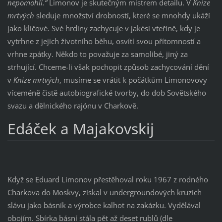
nepomohli.“
Limonov je skutečným mistrem detailu. V
Knize
mrtvých
sleduje množství drobností, které se mnohdy ukáží
jako klíčové. Své hrdiny zachycuje v jakési vteřině, kdy je
vytrhne z jejich životního běhu, osvítí svou přítomností a
vrhne zpátky. Někdo to považuje za samolibé, jiný za
strhující. Chceme-li však pochopit způsob zachycování dění
v
Knize mrtvých
, musíme se vrátit k počátkům Limonovovy
víceméně čistě autobiografické tvorby, do dob Sovětského
svazu a dělnického rajónu v Charkově.
Edáček a Majakovskij
Když se Eduard Limonov přestěhoval roku 1967 z rodného
Charkova do Moskvy, získal v undergroundových kruzích
slávu jako básník a výrobce kalhot na zakázku. Vydělával
obojím. Sbírka básní stála pět až deset rublů (dle