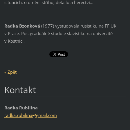
situacích, o umění střihu, detailu a herectví…
Radka Bzonková
(1977) vystudovala rusistiku na FF UK
v Praze. Postgraduálně studuje slavistiku na univerzitě
v Kostnici.
« Zpět
Kontakt
Radka Rubilina
radka.ru
bilina@g
mail.com