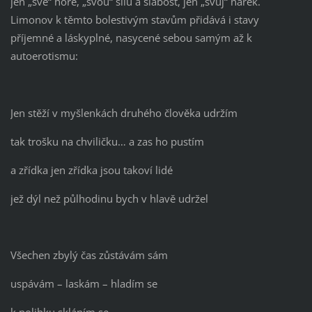
jen „své“ hoře, „svou“ sílu a slabost, jen „svůj“ nářek.
Limonov k těmto bolestivým stavům přidává i stavy
příjemné a láskyplné, nasycené sebou samým až k
autoerotismu:
Jen stěží v myšlenkách druhého člověka udržím
tak trošku na chviličku… a zas ho pustím
a zřídka jen zřídka jsou takoví lidé
jež dýl než půlhodinu bych v hlavě udržel
Všechen zbylý čas zůstávám sám
uspávám – laskám – hladím se