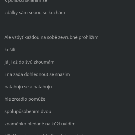
k polibku skláním se
zdálky sám sebou se kochám
Ale vždyť každou na sobě zevrubně prohlížím
košili
já ji až do švů zkoumám
i na záda dohlédnout se snažím
natahuju se a natahuju
hle zrcadlo pomůže
spolupůsobením dvou
znaménko hledané na kůži uvidím