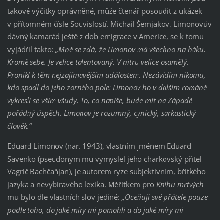
takové výčitky oprávněné, může čtenář posoudit z ukázek
v přítomném čísle Souvislostí. Michail Šemjakov, Limonovův
dávný kamarád ještě z dob emigrace v Americe, se k tomu
vyjádřil takto:
„Mně se zdá, že Limonov má všechno na háku.
Kromě sebe. Je velice talentovaný. V nitru velice osamělý.
Pronikl k těm nejzajímavějším událostem. Nezávidím nikomu,
kdo spadl do jeho zorného pole: Limonov ho v dalším románě
vykreslí se vším všudy. To, co napíše, bude mít na Západě
pořádný úspěch. Limonov je rozumný, cynický, sarkastický
člověk.“
Eduard Limonov (nar. 1943), vlastním jménem Eduard
Savenko (pseudonym mu vymyslel jeho charkovský přítel
Vagrič Bachčaňjan), je autorem ryze subjektivním, břitkého
jazyka a nevybíravého lexika. Měřítkem pro
Knihu mrtvých
mu bylo dle vlastních slov jediné:
„Oceňuji své přátele pouze
podle toho, do jaké míry mi pomohli a do jaké míry mi