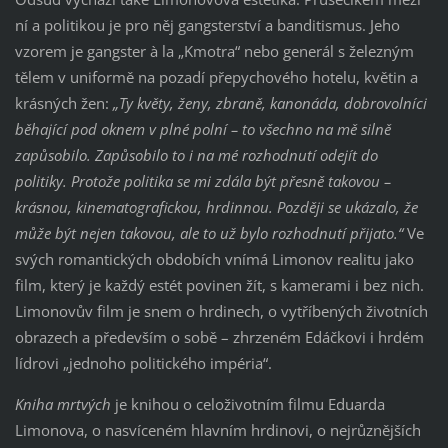
ní a politikou je pro něj gangsterství a banditismus. Jeho
vzorem je gangster à la „Kmotra“ nebo generál s železným
tělem v uniformě na pozadí přepychového hotelu, květin a
krásných žen:
„Ty květy, ženy, zbraně, kanonáda, dobrovolníci
běhající pod oknem v plné polní – to všechno na mě silně
zapůsobilo. Zapůsobilo to i na mé rozhodnutí odejít do
politiky. Protože politika se mi zdála být přesně takovou –
krásnou, kinematografickou, hrdinnou. Později se ukázalo, že
může být nejen takovou, ale to už bylo rozhodnutí přijato.“
Ve
svých romantických obdobích vnímá Limonov realitu jako
film, který je každý estét povinen žít, s kamerami i bez nich.
Limonovův film je snem o hrdinech, o vytříbených životních
obrazech a především o sobě – zhrzeném Edáčkovi i hrdém
lídrovi „jednoho politického impéria“.
Kniha mrtvých
je knihou o celoživotním filmu Eduarda
Limonova, o nasvíceném hlavním hrdinovi, o nejrůznějších