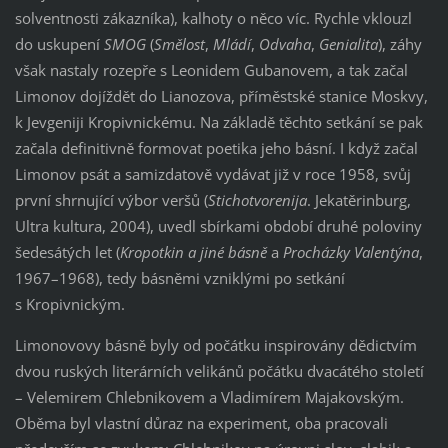
solventnosti zákazníka), kalhoty o něco víc. Rychle vklouzl
do uskupení
SMOG
(
Smělost
,
Mládí
,
Odvaha
,
Genialita
), záhy
však nastaly rozepře s Leonidem Gubanovem, a tak začal
Limonov dojíždět do Lianozova, příměstské stanice Moskvy,
k Jevgeniji Kropivnickému. Na základě těchto setkání se pak
začala definitivně formovat poetika jeho básní. I když začal
Limonov psát a samizdatově vydávat již v roce 1958, svůj
první shrnující výbor veršů (
Stichotvorenija
. Jekatěrinburg,
Ultra kultura, 2004), uvedl sbírkami období druhé poloviny
šedesátých let (
Kropotkin a jiné básně
a
Procházky Valentýna
,
1967–1968), tedy básněmi vzniklými po setkání
s Kropivnickým.
Limonovovy básně byly od počátku inspirovány dědictvím
dvou ruských literárních velikánů počátku dvacátého století
– Velemirem Chlebnikovem a Vladimírem Majakovským.
Oběma byl vlastní důraz na experiment, oba pracovali