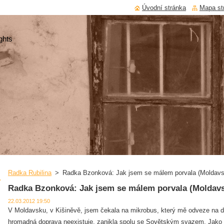
Úvodní stránka
Mapa st
ghts
Radka Rubilina
>
Radka Bzonková: Jak jsem se málem porvala (Moldavs
Radka Bzonková: Jak jsem se málem porvala (Moldav
22.03.2012 19:50
V Moldavsku, v Kišiněvě, jsem čekala na mikrobus, který mě odveze na 
hromadná doprava neexistuje, zanikla spolu se Sovětským svazem. Jako 