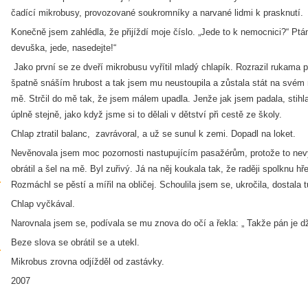
čadící mikrobusy, provozované soukromníky a narvané lidmi k prasknutí.
Konečně jsem zahlédla, že přijíždí moje číslo. „Jede to k nemocnici?“ Ptám
devuška, jede, nasedejte!“
Jako první se ze dveří mikrobusu vyřítil mladý chlapík. Rozrazil rukama pá
špatně snáším hrubost a tak jsem mu neustoupila a zůstala stát na svém m
mě. Strčil do mě tak, že jsem málem upadla. Jenže jak jsem padala, stihl
úplně stejně, jako když jsme si to dělali v dětství při cestě ze školy.
Chlap ztratil balanc, zavrávoral, a už se sunul k zemi. Dopadl na loket.
Nevěnovala jsem moc pozornosti nastupujícím pasažérům, protože to nevy
obrátil a šel na mě. Byl zuřivý. Já na něj koukala tak, že raději spolknu hř
Rozmáchl se pěstí a mířil na obličej. Schoulila jsem se, ukročila, dostala 
Chlap vyčkával.
Narovnala jsem se, podívala se mu znova do očí a řekla: „ Takže pán je 
Beze slova se obrátil se a utekl.
Mikrobus zrovna odjížděl od zastávky.
2007