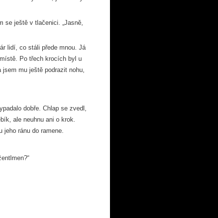
 se ještě v tlačenici. „Jasně,
r lidí, co stáli přede mnou. Já
ístě. Po třech krocích byl u
a jsem mu ještě podrazit nohu,
padalo dobře. Chlap se zvedl,
ebík, ale neuhnu ani o krok.
tu jeho ránu do ramene.
džentlmen?“