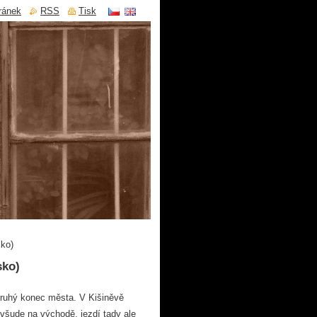
ránek
RSS
Tisk
ko)
sko)
druhý konec města. V Kišiněvě
všude na východě, jezdí tady ale