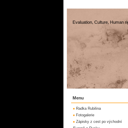
Evaluation, Culture, Human ri
Menu
Radka Rubilina
Fotogalerie
Zápisky z cest po východní