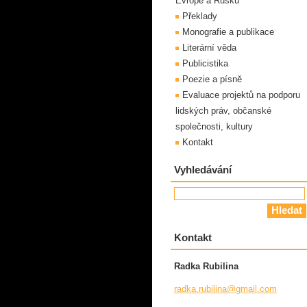
Evropě a Rusku
Překlady
Monografie a publikace
Literární věda
Publicistika
Poezie a písně
Evaluace projektů na podporu
lidských práv, občanské
společnosti, kultury
Kontakt
Vyhledávání
Kontakt
Radka Rubilina
radka.ru
bilina@g
mail.com