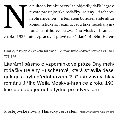
N
a pultech knihkupectví se objevily další lág
života prostějovské rodačky Heleny Frischerov
neohraničenou − a tématem bohužel stále aktuá
komunistického režimu. Jsou také nečekaným 
románu Jiřího Weila zvaného Moskva-hranice. 
z roku 1937 autor zpracoval právě na základě příběhu Helen
Ukázky z knihy v Českém rozhlase - Vltava: https://vltava.rozhlas.cz/jso
7711126
Literární pásmo o vzpomínkové próze Dny mého
rodačky Heleny Frischerové, která strávila dese
gulagu a byla předobrazem Ri Gustavovny, hla
románu Jiřího Weila Moskva-hranice z roku 193
line po dobu jednoho týdne po odvysílání.
Prostějovské noviny Hanácký Jeruzalém:
https://hanackyjeruzalem.cz/c