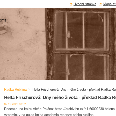
Úvodní stránka
Mapa st
ghts
Radka Rubilina
>
Hella Frischerová: Dny mého života - překlad Radka Rub
Hella Frischerová: Dny mého života - překlad Radka R
02.12.2023 18:32
Recenze na knihu Aleše Palána: https://archiv.hn.cz/c1-66002230-helena-
vzpominky-na-gulag-kniha-academia-recenze-babka-rubilina