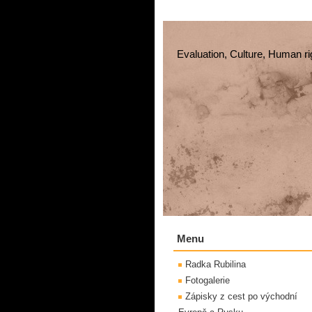
Evaluation, Culture, Human ri
Menu
Radka Rubilina
Fotogalerie
Zápisky z cest po východní