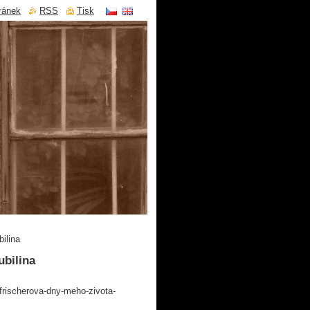
ránek
RSS
Tisk
ilina
ubilina
frischerova-dny-meho-zivota-