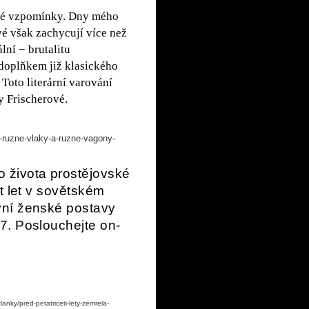
rové vzpomínky. Dny mého
é však zachycují více než
lní − brutalitu
doplňkem již klasického
Toto literární varování
y Frischerové.
u-ruzne-vlaky-a-ruzne-vagony-
 života prostějovské
t let v sovětském
vní ženské postavy
7. Poslouchejte on-
lanky/pred-petatriceti-lety-zemrela-