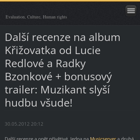
Evaluation, Culture, Human rights
Další recenze na album
Křižovatka od Lucie
Redlové a Radky
Bzonkové + bonusový
trailer: Muzikant slyší
hudbu všude!
30.05.2012 20:12
Další recenze a opět přívětivé. Jedna na
Musicserver
a druhá