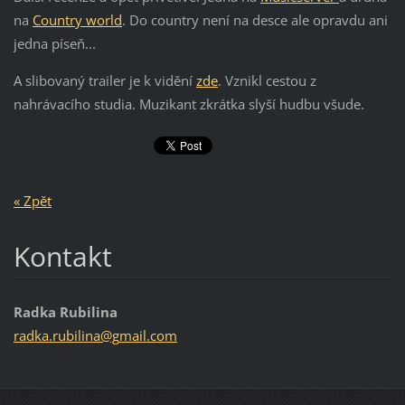
na
Country world
. Do country není na desce ale opravdu ani
jedna píseň...
A slibovaný trailer je k vidění
zde
. Vznikl cestou z
nahrávacího studia. Muzikant zkrátka slyší hudbu všude.
« Zpět
Kontakt
Radka Rubilina
radka.ru
bilina@g
mail.com