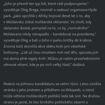
„John je přesně ten typ lidí, které rádi podporujeme,“
vysvětluje Oleg Brega, novinář a vedoucí organizace Hyde
park. „Jako uprchlík z Afriky bojoval deset let o to, aby
v Moldavsku získal moldavské občanství. Ve chvíli, kdy
občanství dostal, pomyslel na to, co by „normálního“
Moldavana nikdy nenapadlo – kandidovat na prezidenta,“
vysvětluje Oleg a balí u toho v parku knížky do krabice.
Zrovna totiž skončila akce sběru knih pro vězeňské
knihovny: „Lidi už čtou mnohem míň než dřív, spousta jich
má doma plné regály knih. Můžou je naším prostřednictvím
věnovat vězení, kde je po nich velký hlad,“ dodává.
Reakce na Johnovu kandidaturu se velmi různí. Letos vznikla
stránka s jeho jménem a příběhem na Wikipedii, o čemž
může většina moldavských politiků leda tak snít. Na druhou
stranu je jasné, že bez širokého politického zázemí a