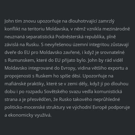
John tím znovu upozorňuje na dlouhotrvající zamrzlý
konflikt na teritoriu Moldavska, v němž vznikla mezinárodně
neuznaná separatistická Podněsterská republika, plně
závislá na Rusku. S nevyřešenou územní integritou zůstavají
dveře do EU pro Moldavsko zavřené, i když je srovnatelné
s Rumunskem, které do EU přijato bylo. John by rád viděl
Moldavsko integrované do Evropy, vidina většího exportu a
propojenosti s Ruskem ho spíše děsí. Upozorňuje na
mafiánské praktiky, které se v zemi děly, když jí po dlouhou
dobu i po rozpadu Sovětského svazu vedla komunistická
strana a je přesvědčen, že Rusko takového neprůhledné
politicko-mocenské struktury ve východní Evropě podporuje
a ekonomicky využívá.