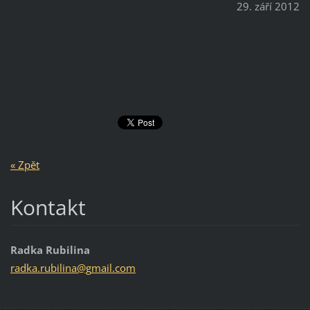
29. září 2012
« Zpět
Kontakt
Radka Rubilina
radka.ru
bilina@g
mail.com