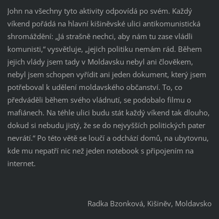
John na všechny tyto aktivity odpovídá po svém. Každý
víkend pořádá na hlavní kišiněvské ulici antikomunistická
shromáždění: „Já strašně nechci, aby nám tu zase vládli
komunisti,“ vysvětluje, „jejich politiku nemám rád. Během
jejich vlády jsem tady v Moldavsku nebyl ani člověkem,
nebyl jsem schopen vyřídit ani jeden dokument, který jsem
potřeboval k udělení moldavského občanství. To, co
předváděli během svého vládnutí, se podobalo filmu o
mafiánech. Na téhle ulici budu stát každý víkend tak dlouho,
dokud si nebudu jistý, že se do nejvyšších politických pater
nevrátí.“ Po této větě se loučí a odchází domů, na ubytovnu,
kde mu nepatří nic než jeden notebook s připojením na
internet.
Radka Bzonková, Kišiněv, Moldavsko