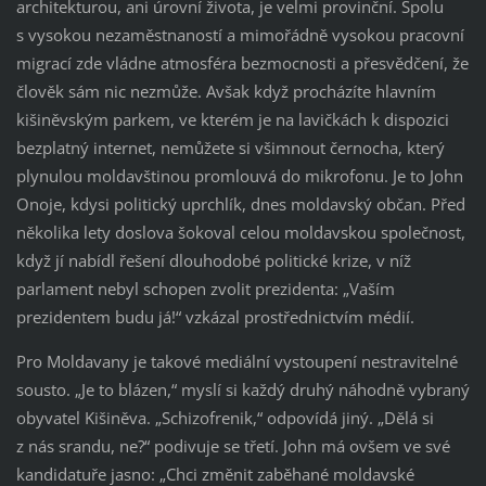
architekturou, ani úrovní života, je velmi provinční. Spolu
s vysokou nezaměstnaností a mimořádně vysokou pracovní
migrací zde vládne atmosféra bezmocnosti a přesvědčení, že
člověk sám nic nezmůže. Avšak když procházíte hlavním
kišiněvským parkem, ve kterém je na lavičkách k dispozici
bezplatný internet, nemůžete si všimnout černocha, který
plynulou moldavštinou promlouvá do mikrofonu. Je to John
Onoje, kdysi politický uprchlík, dnes moldavský občan. Před
několika lety doslova šokoval celou moldavskou společnost,
když jí nabídl řešení dlouhodobé politické krize, v níž
parlament nebyl schopen zvolit prezidenta: „Vaším
prezidentem budu já!“ vzkázal prostřednictvím médií.
Pro Moldavany je takové mediální vystoupení nestravitelné
sousto. „Je to blázen,“ myslí si každý druhý náhodně vybraný
obyvatel Kišiněva. „Schizofrenik,“ odpovídá jiný. „Dělá si
z nás srandu, ne?“ podivuje se třetí. John má ovšem ve své
kandidatuře jasno: „Chci změnit zaběhané moldavské