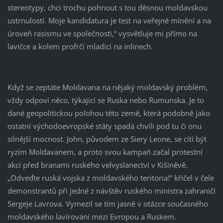
stereotypy, chci trochu pohnout s tou děsnou moldavskou
ustrnulostí. Moje kandidatura je test na veřejné mínění a na
úroveň rasismu ve společnosti,“ vysvětluje mi přímo na
lavičce a kolem profrčí mladíci na inlinech.
Když se zeptáte Moldavana na nějaký moldavský problém,
vždy odpoví něco, týkající se Ruska nebo Rumunska. Je to
dané geopolitickou polohou této země, která podobně jako
ostatní východoevropské státy spadá chvíli pod tu či onu
silnější mocnost. John, původem ze Siery Leone, se cítí být
ryzím Moldavanem, a proto svou kampaň začal protestní
akcí před branami ruského velvyslanectví v Kišiněvě.
„Odveďte ruská vojska z moldavského teritoria!“ křičel v čele
demonstrantů při jedné z návštěv ruského ministra zahraničí
Sergeje Lavrova. Vymezil se tím jasně v otázce současného
moldavského lavírování mezi Evropou a Ruskem.