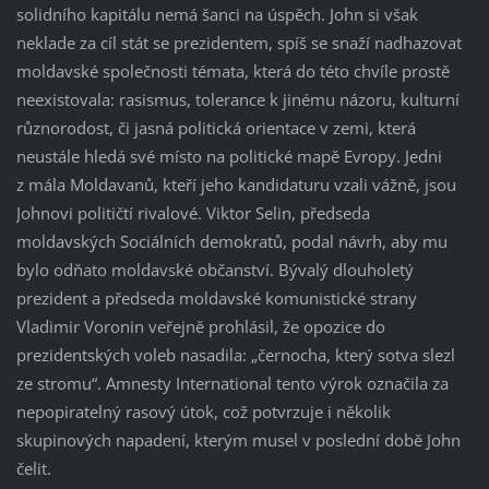
solidního kapitálu nemá šanci na úspěch. John si však
neklade za cíl stát se prezidentem, spíš se snaží nadhazovat
moldavské společnosti témata, která do této chvíle prostě
neexistovala: rasismus, tolerance k jinému názoru, kulturní
různorodost, či jasná politická orientace v zemi, která
neustále hledá své místo na politické mapě Evropy. Jedni
z mála Moldavanů, kteří jeho kandidaturu vzali vážně, jsou
Johnovi političtí rivalové. Viktor Selin, předseda
moldavských Sociálních demokratů, podal návrh, aby mu
bylo odňato moldavské občanství. Bývalý dlouholetý
prezident a předseda moldavské komunistické strany
Vladimir Voronin veřejně prohlásil, že opozice do
prezidentských voleb nasadila: „černocha, který sotva slezl
ze stromu“. Amnesty International tento výrok označila za
nepopiratelný rasový útok, což potvrzuje i několik
skupinových napadení, kterým musel v poslední době John
čelit.