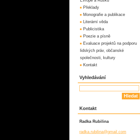
Evropě a Rusku
Překlady
Monografie a publikace
Literární věda
Publicistika
Poezie a písně
Evaluace projektů na podporu
lidských práv, občanské
společnosti, kultury
Kontakt
Vyhledávání
Kontakt
Radka Rubilina
radka.ru
bilina@g
mail.com