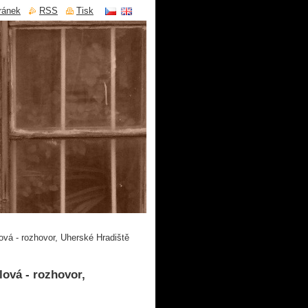
ránek
RSS
Tisk
ová - rozhovor, Uherské Hradiště
lová - rozhovor,