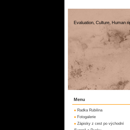
Evaluation, Culture, Human ri
Menu
Radka Rubilina
Fotogalerie
Zápisky z cest po východní