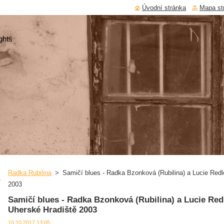
Úvodní stránka
Mapa st
ghts
Radka Rubilina
>
Samičí blues - Radka Bzonková (Rubilina) a Lucie Redl
2003
Samičí blues - Radka Bzonková (Rubilina) a Lucie Red
Uherské Hradiště 2003
10.10.2017 13:05