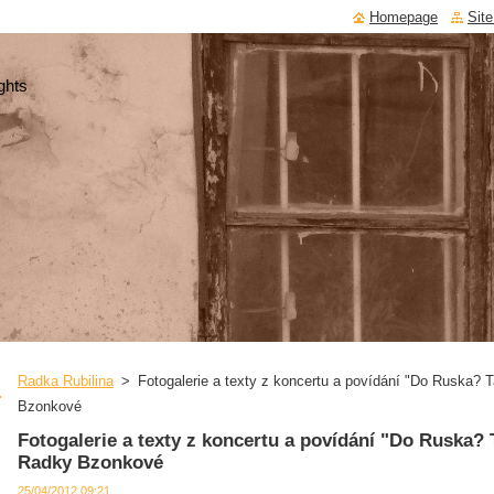
Homepage
Sit
ghts
Radka Rubilina
>
Fotogalerie a texty z koncertu a povídání "Do Ruska? 
Bzonkové
Fotogalerie a texty z koncertu a povídání "Do Ruska? 
Radky Bzonkové
25/04/2012 09:21