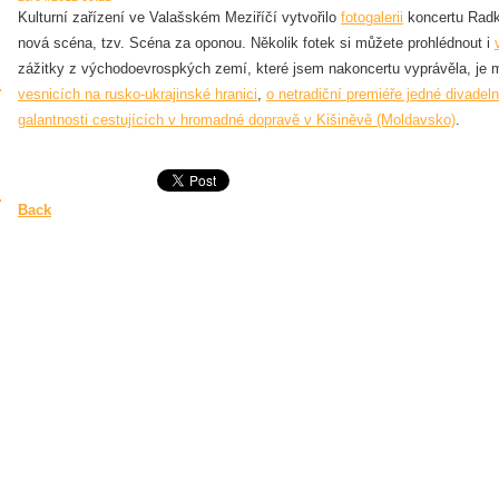
Kulturní zařízení ve Valašském Meziříčí vytvořilo
fotogalerii
koncertu Radk
nová scéna, tzv. Scéna za oponou. Několik fotek si můžete prohlédnout i
zážitky z východoevrospkých zemí, které jsem nakoncertu vyprávěla, je 
vesnicích na rusko-ukrajinské hranici
,
o netradiční premiéře jedné divadel
galantnosti cestujících v hromadné dopravě v Kišiněvě (Moldavsko)
.
Back