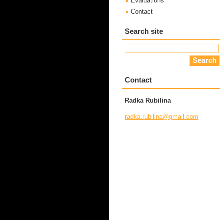
Evaluations
Contact
Search site
Contact
Radka Rubilina
radka.ru
bilina@g
mail.com