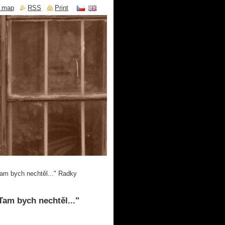
e map
RSS
Print
Tam bych nechtěl..." Radky
Tam bych nechtěl..."