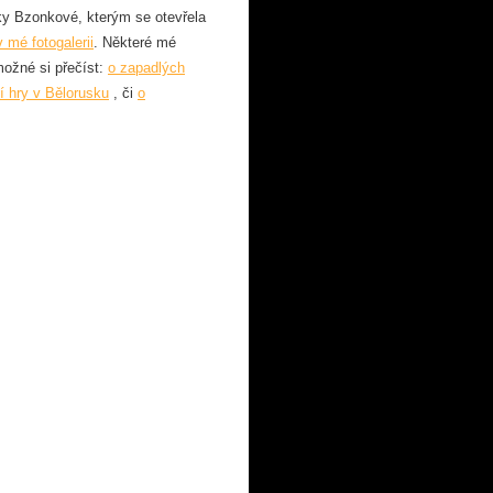
y Bzonkové, kterým se otevřela
v mé fotogalerii
. Některé mé
možné si přečíst:
o zapadlých
ní hry v Bělorusku
, či
o