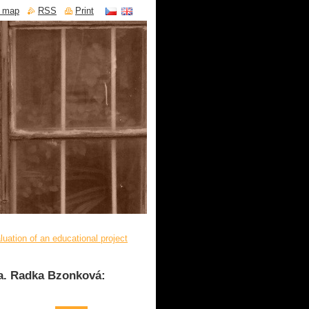
e map
RSS
Print
ation of an educational project
ba. Radka Bzonková: