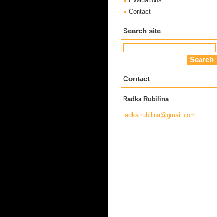
Evaluations
Contact
Search site
Contact
Radka Rubilina
radka.ru
bilina@g
mail.com