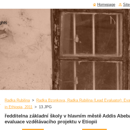
Homepage
Sit
ghts
Radka Rubilina
>
Radka Bzonkova, Radka Rubilina (Lead Evaluator): Evalu
in Ethiopia, 2011
>
13.JPG
ředditelna základní školy v hlavním městě Addis Abe
evaluace vzdělávacího projektu v Etiopii