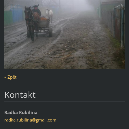
« Zpět
Kontakt
Radka Rubilina
radka.ru
bilina@g
mail.com