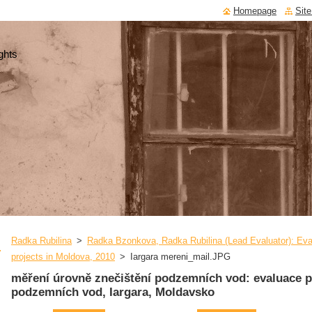
Homepage
Sit
ghts
Radka Rubilina
>
Radka Bzonkova, Radka Rubilina (Lead Evaluator): Eval
projects in Moldova, 2010
>
Iargara mereni_mail.JPG
měření úrovně znečištění podzemních vod: evaluace pr
podzemních vod, Iargara, Moldavsko