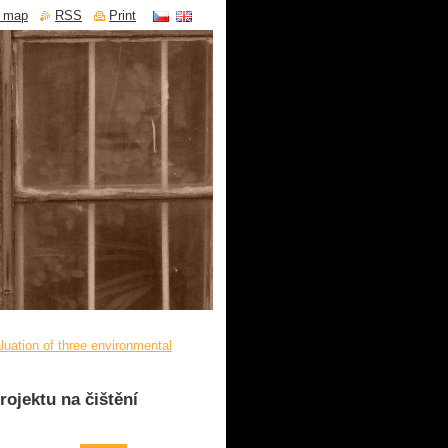
e map
RSS
Print
uation of three environmental
ojektu na čištění