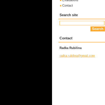
Evaluations
Contact
Search site
Contact
Radka Rubilina
radka.ru
bilina@g
mail.com