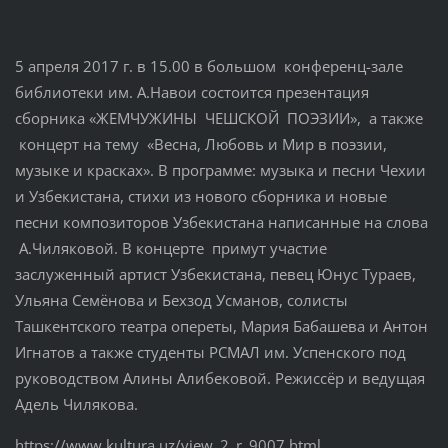
5 апреля 2017 г. в 15.00 в большом конференц-зале
библиотеки им. А.Навои состоится презентация
сборника «ЖЕМЧУЖИНЫ ЧЕШСКОЙ ПОЭЗИИ», а также
концерт на тему «Весна, Любовь и Мир в поэзии,
музыке и красках». В программе: музыка и песни Чехии
и Узбекистана, стихи из нового сборника и новые
песни композиторов Узбекистана написанные на слова
А.Чиляковой. В концерте примут участие
заслуженный артист Узбекистана, певец Юнус Тураев,
Ульяна Семёнова и Бехзод Усманов, солисты
Ташкентского театра опереты, Мария Бабашева и Антон
Игнатов а также студенты РСМАЛ им. Успенского под
руководством Алины Алибековой. Режиссёр и ведущая
Адель Чилякова.
https://www.kultura.uz/view_2_r_9007.html