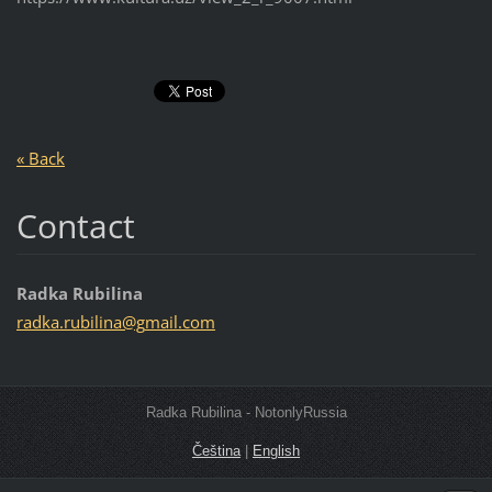
« Back
Contact
Radka Rubilina
radka.ru
bilina@g
mail.com
Radka Rubilina - NotonlyRussia
Čeština
|
English