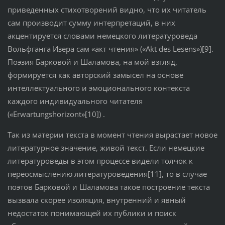
приведенных стихотворений видно, что их читатель
сам производит сумму интерпретаций, в них
акцентируется словами немецкого литературоведа
Вольфганга Изера сам «акт чтения» («Akt des Lesens»)[9].
Поэзия Барковой и Шаламова, на мой взгляд,
формируется как авторский замысел на основе
интеллектуального и эмоционального контекста
каждого индивидуального читателя
(«Erwartungshorizont»[10]) .
Так из материи текста в момент чтения вырастает новое
литературное значение, живой текст. Если немецкие
литературоведы в этом процессе видели толчок к
переосмыслению литературоведения[11], то в случае
поэтов Барковой и Шаламова такое построение текста
вызвала скорее изоляция, внутренний и явный
недостаток понимающей их публики и поиск