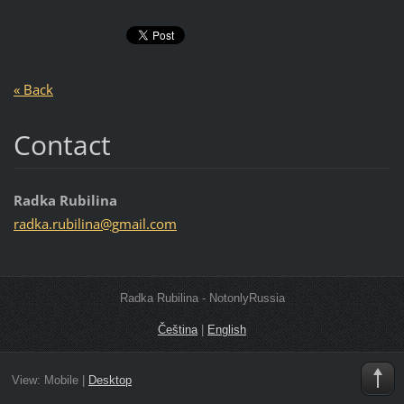
« Back
Contact
Radka Rubilina
radka.ru
bilina@g
mail.com
Radka Rubilina - NotonlyRussia
Čeština
|
English
View:
Mobile
|
Desktop