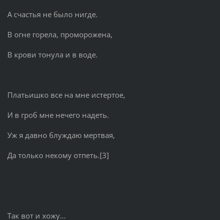
А счастья не было нигде.
В огне горела, проморожена,
В крови тонула и в воде.
Платьишко все на мне истертое,
И в гроб мне нечего надеть.
Уж я давно блуждаю мертвая,
Да только некому отпеть.[3]
Так вот и хожу...