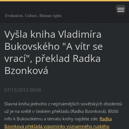
Evaluation, Culture, Human rights
Vyšla kniha Vladimíra
Bukovského "A vítr se
vrací", překlad Radka
Bzonková
07/12/2012 09:00
Slavná kniha jednoho z nejznámějších sovětských disidentů
už je na světě v českém překladu (Radka Bzonková). Bližší
info k Bukovskému a tématu knihy najdete zde:
Radka
Bzonková překládá vzpomínky významného ruského