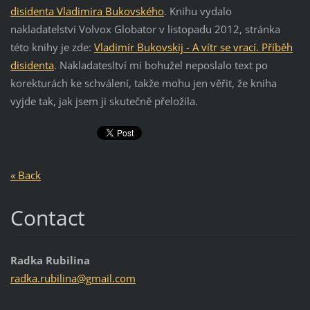
disidenta Vladimira Bukovského
. Knihu vydalo
nakladatelství Volvox Globator v listopadu 2012, stránka
této knihy je zde:
Vladimír Bukovskij -
A vítr se vrací.
Příběh
disidenta
. Nakladatesltví mi bohužel neposlalo text po
korekturách ke schválení, takže mohu jen věřit, že kniha
vyjde tak, jak jsem ji skutečně přeložila.
« Back
Contact
Radka Rubilina
radka.ru
bilina@g
mail.com