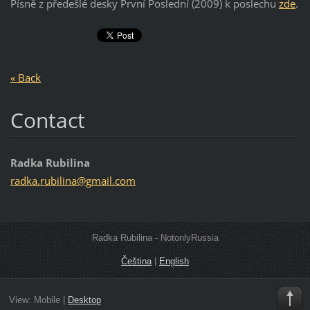
Písně z předešlé desky První Poslední (2009) k poslechu
zde
.
« Back
Contact
Radka Rubilina
radka.ru
bilina@g
mail.com
Radka Rubilina - NotonlyRussia
Čeština
|
English
View:
Mobile
|
Desktop