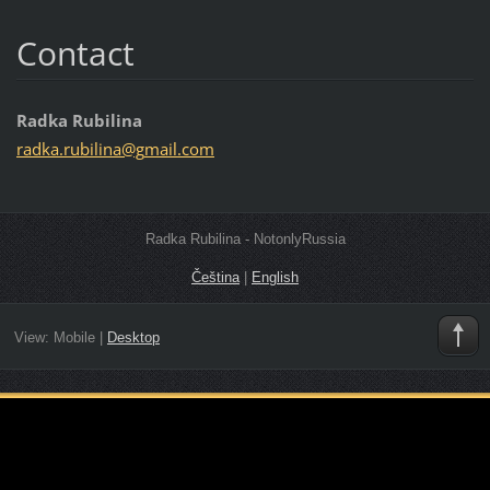
Contact
Radka Rubilina
radka.ru
bilina@g
mail.com
Radka Rubilina - NotonlyRussia
Čeština
|
English
View:
Mobile
|
Desktop