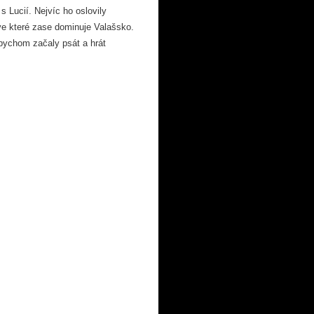
 Lucií. Nejvíc ho oslovily
 ve které zase dominuje Valašsko.
e bychom začaly psát a hrát