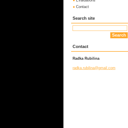
Evaluations
Contact
Search site
Contact
Radka Rubilina
radka.ru
bilina@g
mail.com