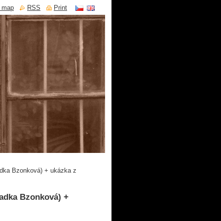
e map
RSS
Print
adka Bzonková) + ukázka z
Radka Bzonková) +