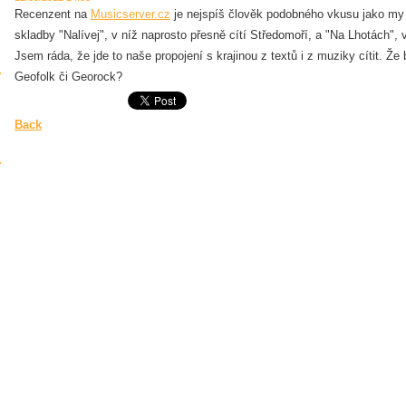
Recenzent na
Musicserver.cz
je nejspíš člověk podobného vkusu jako my s
skladby "Nalívej", v níž naprosto přesně cítí Středomoří, a "Na Lhotách",
Jsem ráda, že jde to naše propojení s krajinou z textů i z muziky cítit. Ž
Geofolk či Georock?
Back