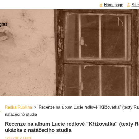
Homepage
Sit
ghts
Radka Rubilina
>
Recenze na album Lucie redlové "Křižovatka" (texty R
natáčecího studia
Recenze na album Lucie redlové "Křižovatka" (texty 
ukázka z natáčecího studia
12/05/2012 14:03