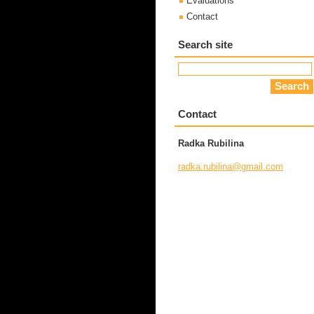
Evaluations
Contact
Search site
Contact
Radka Rubilina
radka.ru
bilina@g
mail.com