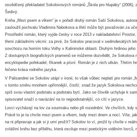
osvědčený překladatel Sokolovových románů „Škola pro hlupáky“ (2006), a
Šedivý.
Kniha „Mezi psem a vlkem“ je v pořadí druhý román Saši Sokolova, autora 
zasloužil pochvalu Vladimira Nabokova a třetí může být považován za uč
Prostřední román, který vyjde česky v roce 2013 v nakladatelství Prostor,
třemi základními věcmi: za prvé, že Sokolov pracoval v sedmdesátých let
sovchozu na horním toku Volhy v Kalininské oblasti. Druhým hrdinou jeho r
Z dostupných biografických pramenů se můžeme dozvědět, že Sokolova 
encyklopedie pořekadel, říkanek a písní. Román je z nich utkán. Třetím hrd
řečeno krása rodného jazyka.
V Palisandrei se Sokolov utápí v ironii, to však vůbec neplatí pro román „
v tomto směru mnohem upřímnější, čistší, snad že jazyk Sokolova nechce 
spíš svou vlastní podstatu a podstatu bytí. Jako se člověk uchyluje k samo
spisovatel snaží o navázání na to nejpodstatnější, co cítí v jazyce.
Lovci vycházejí na lov za soumraku nebo při rozednění. Ve chvílích, kdy 
Právě to je ta chvíle mezi psem a vlkem, tedy mezi dnem a nocí. Víte, jak 
na ni připravuje a jak si ji umí prožít? Sokolov to ví, prožil ty chvíle v reá
zvláštní knihu bez příběhu, která osciluje mezi poetickým viděním lovců, r