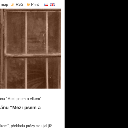
e map
RSS
Print
ánu "Mezi psem a vlkem"
mánu "Mezi psem a
m“, překladu prózy se ujal již