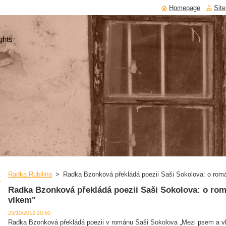
Homepage
Sit
ghts
Radka Rubilina
>
Radka Bzonková překládá poezii Saši Sokolova: o rom
Radka Bzonková překládá poezii Saši Sokolova: o ro
vlkem"
29/10/2012 20:50
Radka Bzonková překládá poezii v románu Saši Sokolova „Mezi psem a vlke