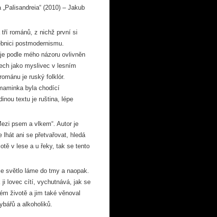
 „Palisandreia“ (2010) – Jakub
tří románů, z nichž první si
ebnici postmodernismu.
 je podle mého názoru ovlivněn
ech jako myslivec v lesním
ománu je ruský folklór.
maminka byla chodící
inou textu je ruština, lépe
Mezi psem a vlkem“. Autor je
lhát ani se přetvařovat, hledá
tě v lese a u řeky, tak se tento
se světlo láme do tmy a naopak.
ji lovec cítí, vychutnává, jak se
lném životě a jim také věnoval
ybářů a alkoholiků.