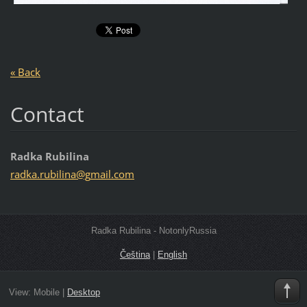
« Back
Contact
Radka Rubilina
radka.ru
bilina@g
mail.com
Radka Rubilina - NotonlyRussia
Čeština
|
English
View:
Mobile
|
Desktop