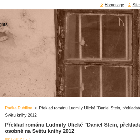
Homepage
Sit
ghts
Radka Rubilina
>
Překlad románu Ludmily Ulické "Daniel Stein, překladat
Světu knihy 2012
Překlad románu Ludmily Ulické "Daniel Stein, překlad
osobně na Světu knihy 2012
08/05/2012 15:35