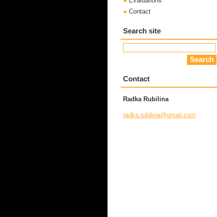
Evaluations
Contact
Search site
Contact
Radka Rubilina
radka.ru
bilina@g
mail.com