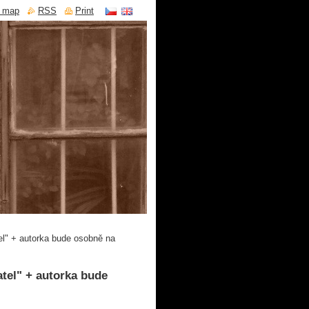
e map
RSS
Print
el" + autorka bude osobně na
atel" + autorka bude