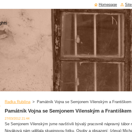
Homepage
Sit
ghts
Radka Rubilina
>
Památník Vojna se Semjonem Vilenským a Františkem
Památník Vojna se Semjonem Vilenským a Františkem
27/03/2012 21:44
Se Semjonem Vilenským jsme navštívili bývalý pracovně nápravný tábor 
Nováková nám udělala skupinovou fotku. Osoby a obsazení: (zleva) Mich