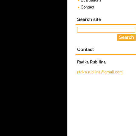
Evaluations
Contact
Search site
Contact
Radka Rubilina
radka.ru
bilina@g
mail.com