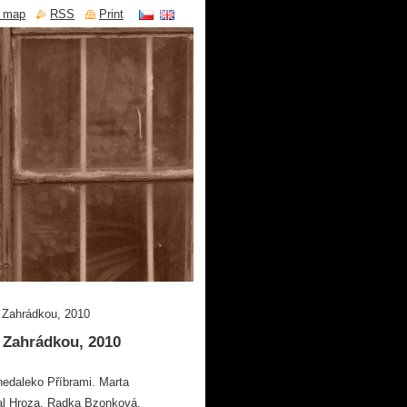
e map
RSS
Print
 Zahrádkou, 2010
 Zahrádkou, 2010
nedaleko Příbrami. Marta
al Hroza, Radka Bzonková,