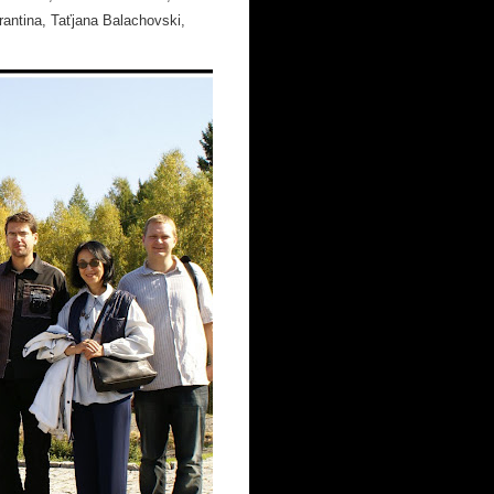
antina, Taťjana Balachovski,