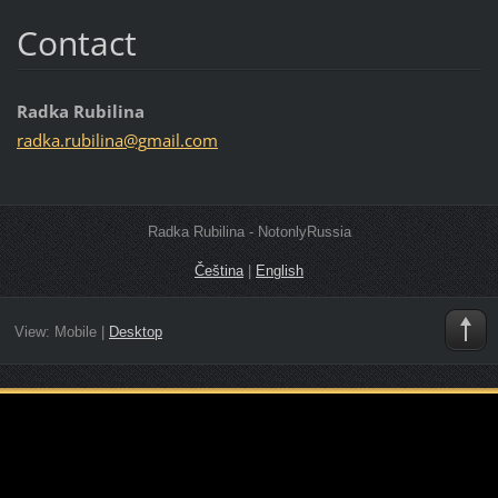
Contact
Radka Rubilina
radka.ru
bilina@g
mail.com
Radka Rubilina - NotonlyRussia
Čeština
|
English
View:
Mobile
|
Desktop