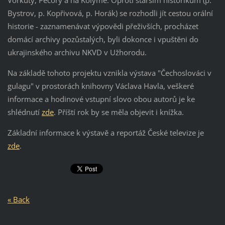
Vorkuty, Pečory a na Kolymě. Oproti starším historikům (p.
Bystrov, p. Kopřivová, p. Horák) se rozhodli jít cestou orální
historie - zaznamenávat výpovědi přeživších, procházet
domácí archivy pozůstalých, byli dokonce i vpuštěni do
ukrajinského archivu NKVD v Užhorodu.
Na základě tohoto projektu vznikla výstava "Čechoslováci v
gulagu" v prostorách knihovny Václava Havla, veškeré
informace a hodinové vstupní slovo obou autorů je ke
shlédnutí
zde
. Příští rok by se měla objevit i knížka.
Základní informace k výstavě a reportáž České televize je
zde
.
« Back