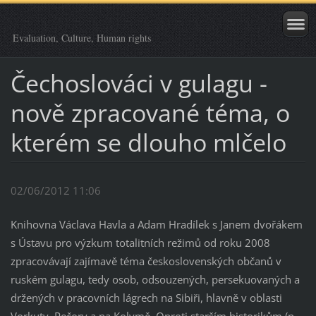
Evaluation, Culture, Human rights
Čechoslováci v gulagu -
nově zpracované téma, o
kterém se dlouho mlčelo
02/06/2012 11:06
Knihovna Václava Havla a Adam Hradílek s Janem dvořákem
s Ústavu pro výzkum totalitních režimů od roku 2008
zpracovávají zajímavě téma československých občanů v
ruském gulagu, tedy osob, odsouzených, persekuovaných a
držených v pracovních lágrech na Sibiři, hlavně v oblasti