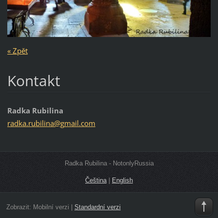
« Zpět
Kontakt
Radka Rubilina
radka.ru
bilina@g
mail.com
Radka Rubilina - NotonlyRussia
Čeština
|
English
Zobrazit:
Mobilní verzi
|
Standardní verzi