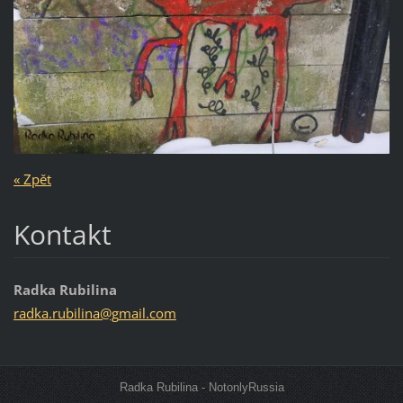
« Zpět
Kontakt
Radka Rubilina
radka.ru
bilina@g
mail.com
Radka Rubilina - NotonlyRussia