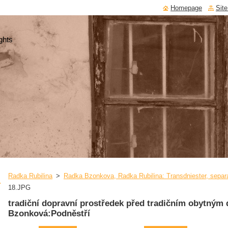
Homepage
Sit
ghts
Radka Rubilina
>
Radka Bzonkova, Radka Rubilina: Transdniester, separa
18.JPG
tradiční dopravní prostředek před tradičním obytný
Bzonková:Podněstří