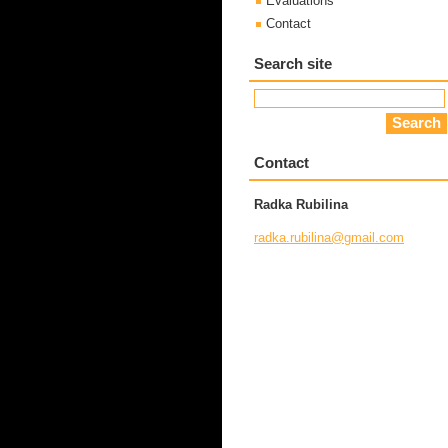
Evaluations
Contact
Search site
Contact
Radka Rubilina
radka.ru
bilina@g
mail.com