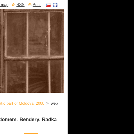
e map
RSS
Print
tic part of Moldova, 2008
>
web
m domem. Bendery. Radka