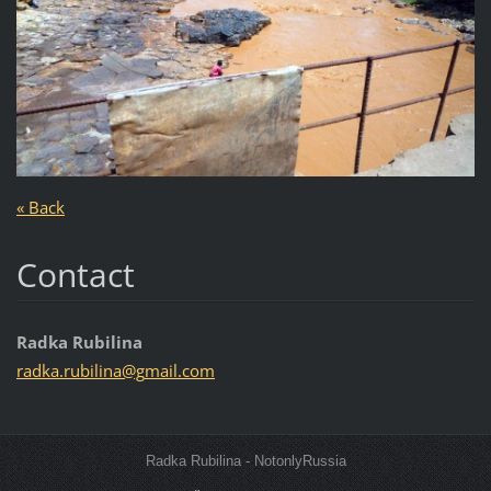
« Back
Contact
Radka Rubilina
radka.ru
bilina@g
mail.com
Radka Rubilina - NotonlyRussia