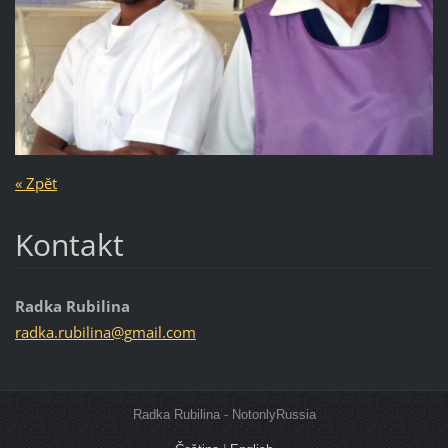
« Zpět
Kontakt
Radka Rubilina
radka.ru
bilina@g
mail.com
Radka Rubilina - NotonlyRussia