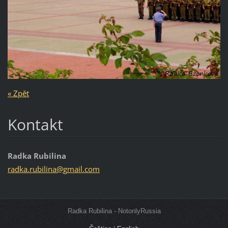
« Zpět
Kontakt
Radka Rubilina
radka.ru
bilina@g
mail.com
Radka Rubilina - NotonlyRussia